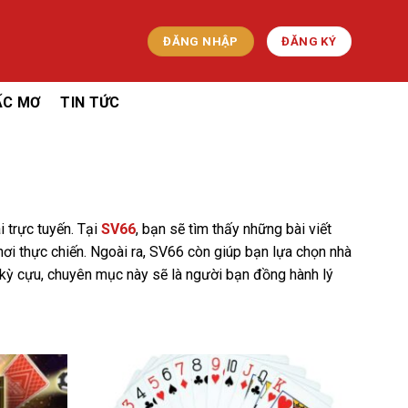
ĐĂNG NHẬP
ĐĂNG KÝ
ẤC MƠ
TIN TỨC
i trực tuyến. Tại
SV66
, bạn sẽ tìm thấy những bài viết
chơi thực chiến. Ngoài ra, SV66 còn giúp bạn lựa chọn nhà
i kỳ cựu, chuyên mục này sẽ là người bạn đồng hành lý