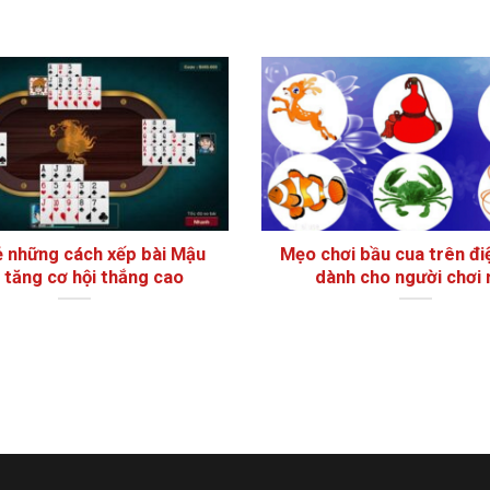
ẻ những cách xếp bài Mậu
Mẹo chơi bầu cua trên đi
 tăng cơ hội thắng cao
dành cho người chơi