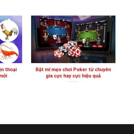
ện thoại
Bật mí mẹo chơi Poker từ chuyên
 mới
gia cực hay cực hiệu quả