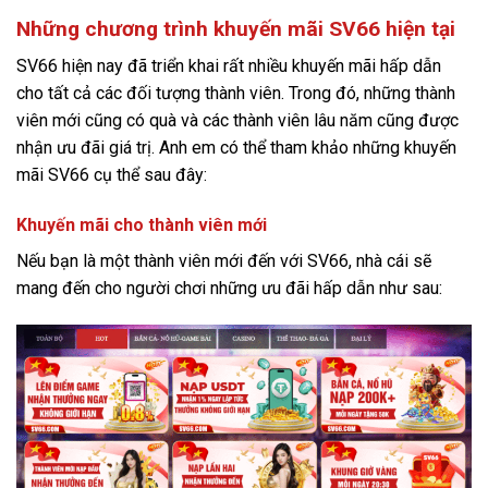
Những chương trình khuyến mãi SV66 hiện tại
SV66 hiện nay đã triển khai rất nhiều khuyến mãi hấp dẫn
cho tất cả các đối tượng thành viên. Trong đó, những thành
viên mới cũng có quà và các thành viên lâu năm cũng được
nhận ưu đãi giá trị. Anh em có thể tham khảo những khuyến
mãi SV66 cụ thể sau đây:
Khuyến mãi cho thành viên mới
Nếu bạn là một thành viên mới đến với SV66, nhà cái sẽ
mang đến cho người chơi những ưu đãi hấp dẫn như sau: