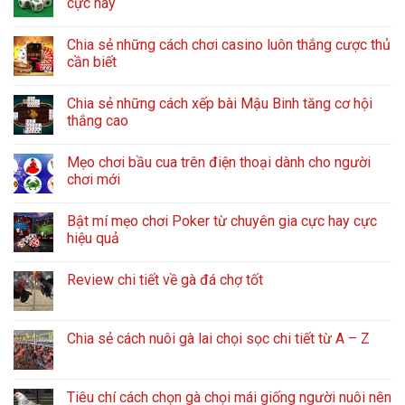
cực hay
Chia sẻ những cách chơi casino luôn thắng cược thủ
cần biết
Chia sẻ những cách xếp bài Mậu Binh tăng cơ hội
thắng cao
Mẹo chơi bầu cua trên điện thoại dành cho người
chơi mới
Bật mí mẹo chơi Poker từ chuyên gia cực hay cực
hiệu quả
Review chi tiết về gà đá chợ tốt
Chia sẻ cách nuôi gà lai chọi sọc chi tiết từ A – Z
Tiêu chí cách chọn gà chọi mái giống người nuôi nên