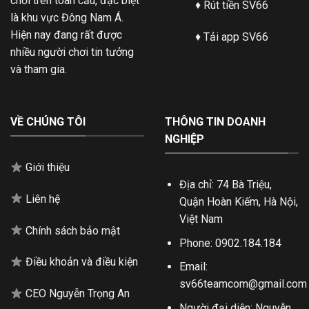
chơi trên toàn cầu, đặc biệt
♦
Rút tiền SV66
là khu vực Đông Nam Á.
Hiện nay đang rất được
♦
Tải app SV66
nhiều người chơi tin tưởng
và tham gia.
VỀ CHÚNG TÔI
THÔNG TIN DOANH
NGHIỆP
Giới thiệu
Địa chỉ:
74 Bà Triệu,
Liên hệ
Quận Hoàn Kiếm, Hà Nội,
Việt Nam
Chính sách bảo mật
Phone:
0902.184.184
Điều khoản và điều kiện
Email:
sv66teamcom@gmail.com
CEO Nguyễn Trọng An
Người đại diện:
Nguyễn