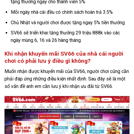
tặng thưởng ngay cho thành viên 5%
Mỗi ngày nhà cái đều có chính sách hoàn trả 3.5%
Chủ Nhật và người chơi được tặng ngay 5% tiền thưởng
SV66 sẽ triển khai tặng thưởng 29 triệu 888k vào các
ngày mùng 6, 16 và 26 hàng tháng.
Khi nhận khuyến mãi SV66 của nhà cái người
chơi có phải lưu ý điều gì không?
Muốn nhận được khuyến mãi của SV66, người chơi cũng cần
phải đáp ứng những điều kiện nhất định. Sau đây sẽ là một
số vấn đề anh em cần lưu ý khi nhận ưu đãi từ SV66.