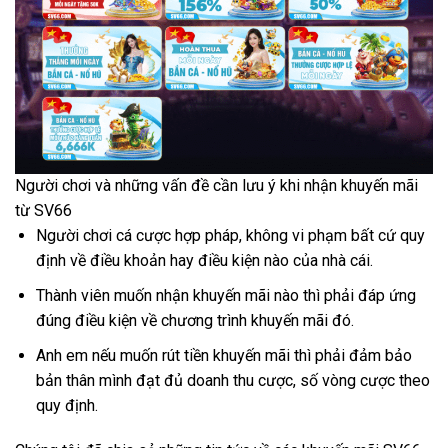
Người chơi và những vấn đề cần lưu ý khi nhận khuyến mãi
từ SV66
Người chơi cá cược hợp pháp, không vi phạm bất cứ quy
định về điều khoản hay điều kiện nào của nhà cái.
Thành viên muốn nhận khuyến mãi nào thì phải đáp ứng
đúng điều kiện về chương trình khuyến mãi đó.
Anh em nếu muốn rút tiền khuyến mãi thì phải đảm bảo
bản thân mình đạt đủ doanh thu cược, số vòng cược theo
quy định.