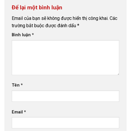
Để lại một bình luận
Email của bạn sẽ không được hiển thị công khai.
Các
trường bắt buộc được đánh dấu
*
Bình luận
*
Tên
*
Email
*