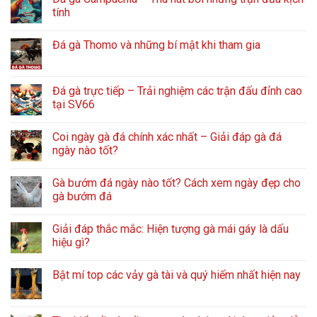
tính
Đá gà Thomo và những bí mật khi tham gia
Đá gà trực tiếp – Trải nghiệm các trận đấu đỉnh cao
tại SV66
Coi ngày gà đá chính xác nhất – Giải đáp gà đá
ngày nào tốt?
Gà bướm đá ngày nào tốt? Cách xem ngày đẹp cho
gà bướm đá
Giải đáp thắc mắc: Hiện tượng gà mái gáy là dấu
hiệu gì?
Bật mí top các vảy gà tài và quý hiếm nhất hiện nay