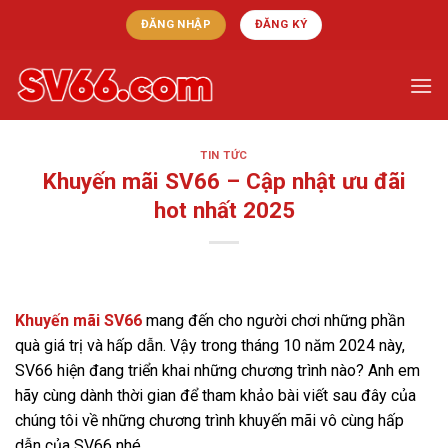
Skip
ĐĂNG NHẬP
ĐĂNG KÝ
to
content
TIN TỨC
Khuyến mãi SV66 – Cập nhật ưu đãi
hot nhất 2025
Khuyến mãi SV66
mang đến cho người chơi những phần
quà giá trị và hấp dẫn. Vậy trong tháng 10 năm 2024 này,
SV66 hiện đang triển khai những chương trình nào? Anh em
hãy cùng dành thời gian để tham khảo bài viết sau đây của
chúng tôi về những chương trình khuyến mãi vô cùng hấp
dẫn của SV66 nhé.