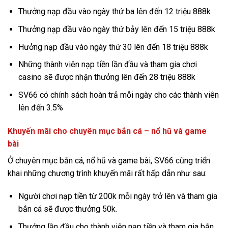
Thưởng nạp đầu vào ngày thứ ba lên đến 12 triệu 888k
Thưởng nạp đầu vào ngày thứ bảy lên đến 15 triệu 888k
Hưởng nạp đầu vào ngày thứ 30 lên đến 18 triệu 888k
Những thành viên nạp tiền lần đầu và tham gia chơi
casino sẽ được nhận thưởng lên đến 28 triệu 888k
SV66 có chính sách hoàn trả mỗi ngày cho các thành viên
lên đến 3.5%
Khuyến mãi cho chuyên mục bắn cá – nổ hũ và game
bài
Ở chuyên mục bắn cá, nổ hũ và game bài, SV66 cũng triển
khai những chương trình khuyến mãi rất hấp dẫn như sau:
Người chơi nạp tiền từ 200k mỗi ngày trở lên và tham gia
bắn cá sẽ được thưởng 50k.
Thưởng lần đầu cho thành viên nạp tiền và tham gia bắn