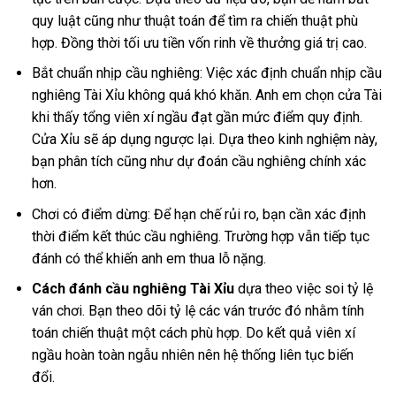
quy luật cũng như thuật toán để tìm ra chiến thuật phù
hợp. Đồng thời tối ưu tiền vốn rinh về thưởng giá trị cao.
Bắt chuẩn nhịp cầu nghiêng: Việc xác định chuẩn nhịp cầu
nghiêng Tài Xỉu không quá khó khăn. Anh em chọn cửa Tài
khi thấy tổng viên xí ngầu đạt gần mức điểm quy định.
Cửa Xỉu sẽ áp dụng ngược lại. Dựa theo kinh nghiệm này,
bạn phân tích cũng như dự đoán cầu nghiêng chính xác
hơn.
Chơi có điểm dừng: Để hạn chế rủi ro, bạn cần xác định
thời điểm kết thúc cầu nghiêng. Trường hợp vẫn tiếp tục
đánh có thể khiến anh em thua lỗ nặng.
Cách đánh cầu nghiêng Tài Xỉu
dựa theo việc soi tỷ lệ
ván chơi. Bạn theo dõi tỷ lệ các ván trước đó nhằm tính
toán chiến thuật một cách phù hợp. Do kết quả viên xí
ngầu hoàn toàn ngẫu nhiên nên hệ thống liên tục biến
đổi.