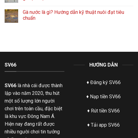
Gà nước là gì? Hướng dẫn kỹ thuật nuôi đạt tiêu
chuẩn
SV66
HƯỚNG DẪN
♦
Đăng ký SV66
SV66
là nhà cái được thành
lập vào năm 2020, thu hút
♦
Nạp tiền SV66
một số lượng lớn người
chơi trên toàn cầu, đặc biệt
♦
Rút tiền SV66
là khu vực Đông Nam Á.
Hiện nay đang rất được
♦
Tải app SV66
nhiều người chơi tin tưởng