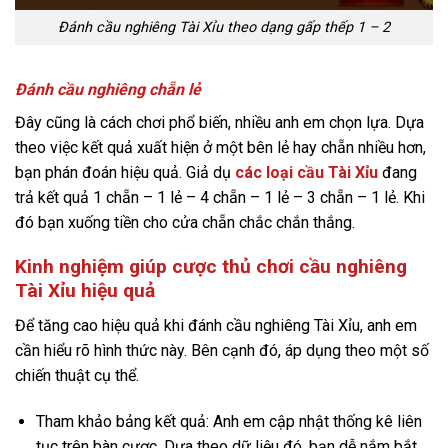
Đánh cầu nghiêng Tài Xỉu theo dạng gấp thếp 1 – 2
Đánh cầu nghiêng chẵn lẻ
Đây cũng là cách chơi phổ biến, nhiều anh em chọn lựa. Dựa
theo việc kết quả xuất hiện ở một bên lẻ hay chẵn nhiều hơn,
bạn phán đoán hiệu quả. Giả dụ
các loại cầu Tài Xỉu
đang
trả kết quả 1 chẵn – 1 lẻ – 4 chẵn – 1 lẻ – 3 chẵn – 1 lẻ. Khi
đó bạn xuống tiền cho cửa chẵn chắc chắn thắng.
Kinh nghiệm giúp cược thủ chơi cầu nghiêng
Tài Xỉu hiệu quả
Để tăng cao hiệu quả khi đánh cầu nghiêng Tài Xỉu, anh em
cần hiểu rõ hình thức này. Bên cạnh đó, áp dụng theo một số
chiến thuật cụ thể.
Tham khảo bảng kết quả: Anh em cập nhật thống kê liên
tục trên bàn cược. Dựa theo dữ liệu đó, bạn dễ nắm bắt