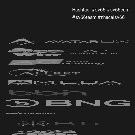
Hashtag:
#sv66 #sv66com
#sv66team #nhacaisv66