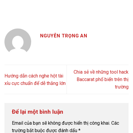
NGUYỄN TRỌNG AN
Chia sẻ về những tool hack
Hướng dẫn cách nghe hột tài
Baccarat phổ biến trên thị
xỉu cực chuẩn để dễ thắng lớn
trường
Để lại một bình luận
Email của bạn sẽ không được hiển thị công khai.
Các
trường bắt buộc được đánh dấu
*