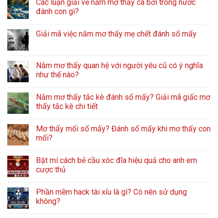
Các luận giải về nằm mơ thấy cá bơi trong nước
đánh con gì?
Giải mã việc nằm mơ thấy mẹ chết đánh số mấy
Nằm mơ thấy quan hệ với người yêu cũ có ý nghĩa
như thế nào?
Nằm mơ thấy tắc kè đánh số mấy? Giải mã giấc mơ
thấy tắc kè chi tiết
Mơ thấy mối số mấy? Đánh số mấy khi mơ thấy con
mối?
Bật mí cách bẻ cầu xóc đĩa hiệu quả cho anh em
cược thủ
Phần mềm hack tài xỉu là gì? Có nên sử dụng
không?