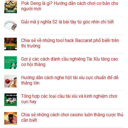
Pok Deng là gì? Hướng dẫn cách chơi cơ bản cho
người mới
Giải mã ý nghĩa 52 lá bài tây từ góc nhìn chi tiết
Chia sẻ về những tool hack Baccarat phổ biến trên
thị trường
Gợi ý các cách đánh cầu nghiêng Tài Xỉu tăng cao
cơ hội thắng
Hướng dẫn cách nghe hột tài xỉu cực chuẩn để dễ
thắng lớn
Tổng hợp các loại cầu tài xỉu và kinh nghiệm chơi
cực hay
Chia sẻ những cách chơi casino luôn thắng cược thủ
cần biết