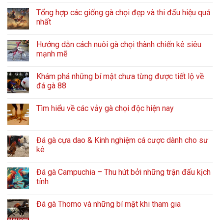
Tổng hợp các giống gà chọi đẹp và thi đấu hiệu quả
nhất
Hướng dẫn cách nuôi gà chọi thành chiến kê siêu
mạnh mẽ
Khám phá những bí mật chưa từng được tiết lộ về
đá gà 88
Tìm hiểu về các vảy gà chọi độc hiện nay
Đá gà cựa dao & Kinh nghiệm cá cược dành cho sư
kê
Đá gà Campuchia – Thu hút bởi những trận đấu kịch
tính
Đá gà Thomo và những bí mật khi tham gia