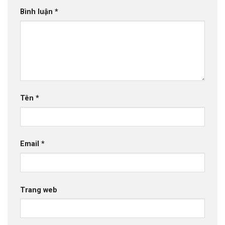
Bình luận
*
Tên
*
Email
*
Trang web