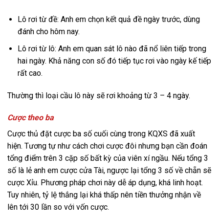
Lô rơi từ đề: Anh em chọn kết quả đề ngày trước, dùng
đánh cho hôm nay.
Lô rơi từ lô: Anh em quan sát lô nào đã nổ liên tiếp trong
hai ngày. Khả năng con số đó tiếp tục rơi vào ngày kế tiếp
rất cao.
Thường thì loại cầu lô này sẽ rơi khoảng từ 3 – 4 ngày.
Cược theo ba
Cược thủ đặt cược ba số cuối cùng trong KQXS đã xuất
hiện. Tương tự như cách chơi cược đôi nhưng bạn cần đoán
tổng điểm trên 3 cặp số bất kỳ của viên xí ngầu. Nếu tổng 3
số là lẻ anh em cược cửa Tài, ngược lại tổng 3 số về chẵn sẽ
cược Xỉu. Phương pháp chơi này dễ áp dụng, khá linh hoạt.
Tuy nhiên, tỷ lệ thắng lại khá thấp nên tiền thưởng nhận về
lên tới 30 lần so với vốn cược.