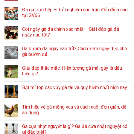
Đá gà trực tiếp – Trải nghiệm các trận đấu đỉnh cao
tại SV66
Coi ngày gà đá chính xác nhất – Giải đáp gà đá
ngày nào tốt?
Gà bướm đá ngày nào tốt? Cách xem ngày đẹp cho
gà bướm đá
Giải đáp thắc mắc: Hiện tượng gà mái gáy là dấu
hiệu gì?
Bật mí top các vảy gà tài và quý hiếm nhất hiện nay
Tìm hiểu về gà mồng vua và cách nuôi đơn giản, dễ
áp dụng
Gà cựa nhật nguyệt là gì? Gà đá cựa nhật nguyệt có
gì đặc biệt?