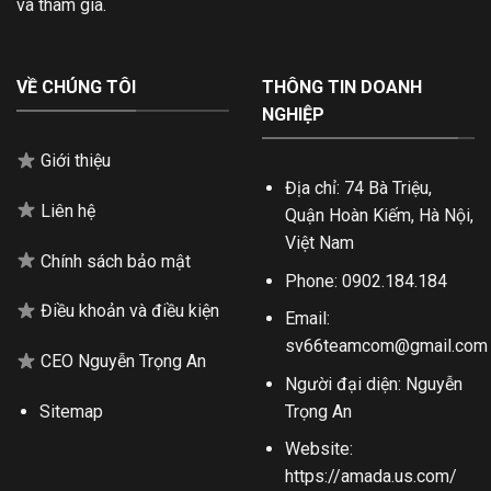
và tham gia.
VỀ CHÚNG TÔI
THÔNG TIN DOANH
NGHIỆP
Giới thiệu
Địa chỉ:
74 Bà Triệu,
Liên hệ
Quận Hoàn Kiếm, Hà Nội,
Việt Nam
Chính sách bảo mật
Phone:
0902.184.184
Điều khoản và điều kiện
Email:
sv66teamcom@gmail.com
CEO Nguyễn Trọng An
Người đại diện:
Nguyễn
Trọng An
Sitemap
Website:
https://amada.us.com/