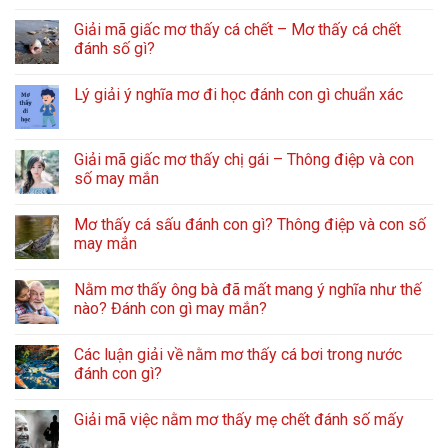
Giải mã giấc mơ thấy cá chết – Mơ thấy cá chết
đánh số gì?
Lý giải ý nghĩa mơ đi học đánh con gì chuẩn xác
Giải mã giấc mơ thấy chị gái – Thông điệp và con
số may mắn
Mơ thấy cá sấu đánh con gì? Thông điệp và con số
may mắn
Nằm mơ thấy ông bà đã mất mang ý nghĩa như thế
nào? Đánh con gì may mắn?
Các luận giải về nằm mơ thấy cá bơi trong nước
đánh con gì?
Giải mã việc nằm mơ thấy mẹ chết đánh số mấy