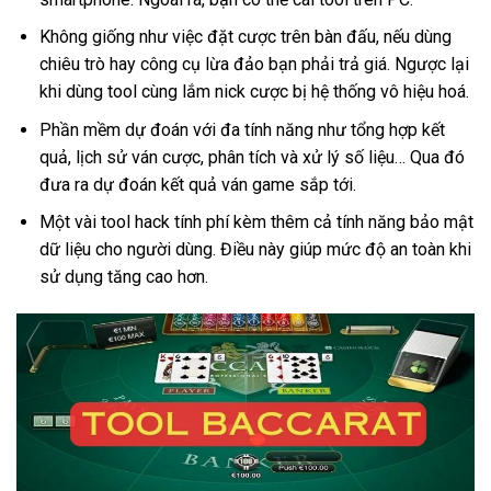
Không giống như việc đặt cược trên bàn đấu, nếu dùng
chiêu trò hay công cụ lừa đảo bạn phải trả giá. Ngược lại
khi dùng tool cùng lắm nick cược bị hệ thống vô hiệu hoá.
Phần mềm dự đoán với đa tính năng như tổng hợp kết
quả, lịch sử ván cược, phân tích và xử lý số liệu… Qua đó
đưa ra dự đoán kết quả ván game sắp tới.
Một vài tool hack tính phí kèm thêm cả tính năng bảo mật
dữ liệu cho người dùng. Điều này giúp mức độ an toàn khi
sử dụng tăng cao hơn.