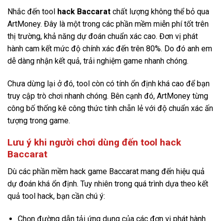
Nhắc đến tool
hack Baccarat
chất lượng không thể bỏ qua
ArtMoney. Đây là một trong các phần mềm miễn phí tốt trên
thị trường, khả năng dự đoán chuẩn xác cao. Đơn vị phát
hành cam kết mức độ chính xác đến trên 80%. Do đó anh em
dễ dàng nhận kết quả, trải nghiệm game nhanh chóng.
Chưa dừng lại ở đó, tool còn có tính ổn định khá cao để bạn
truy cập trò chơi nhanh chóng. Bên cạnh đó, ArtMoney từng
công bố thống kê công thức tính chẵn lẻ với độ chuẩn xác ấn
tượng trong game.
Lưu ý khi người chơi dùng đến tool hack
Baccarat
Dù các phần mềm hack game Baccarat mang đến hiệu quả
dự đoán khá ổn định. Tuy nhiên trong quá trình dựa theo kết
quả tool hack, bạn cần chú ý:
Chọn đường dẫn tải ứng dụng của các đơn vị phát hành