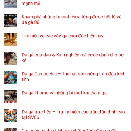
mạnh mẽ
Khám phá những bí mật chưa từng được tiết lộ về
đá gà 88
Tìm hiểu về các vảy gà chọi độc hiện nay
Đá gà cựa dao & Kinh nghiệm cá cược dành cho sư
kê
Đá gà Campuchia – Thu hút bởi những trận đấu kịch
tính
Đá gà Thomo và những bí mật khi tham gia
Đá gà trực tiếp – Trải nghiệm các trận đấu đỉnh cao
tại SV66
Coi ngày gà đá chính xác nhất – Giải đáp gà đá