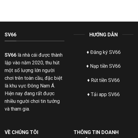
SV66
HƯỚNG DẪN
♦
Đăng ký SV66
SV66
là nhà cái được thành
lập vào năm 2020, thu hút
♦
Nạp tiền SV66
một số lượng lớn người
chơi trên toàn cầu, đặc biệt
♦
Rút tiền SV66
là khu vực Đông Nam Á.
Hiện nay đang rất được
♦
Tải app SV66
nhiều người chơi tin tưởng
và tham gia.
VỀ CHÚNG TÔI
THÔNG TIN DOANH