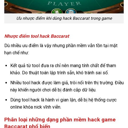
Ưu nhược điểm khi dùng hack Baccarat trong game
Nhược điểm tool hack Baccarat
Dù nhiều ưu điểm là vậy nhưng phần mềm vẫn tồn tại mặt
hạn chế như:
Kết quả từ tool đưa ra chỉ nên mang tính chất để tham
khảo. Do thuật toán lập trình sẵn, khó tránh sai số.
Nhiều tool hack được làm giả, trôi nổi trên thị trường. Điều
này khiến người chơi dễ bị đánh cắp dữ liệu.
Dùng tool hack là hành vi gian lận, dễ bị hệ thống cược
online khóa nick vĩnh viễn.
Phân loại những dạng phần mềm hack game
Baccarat phổ biến