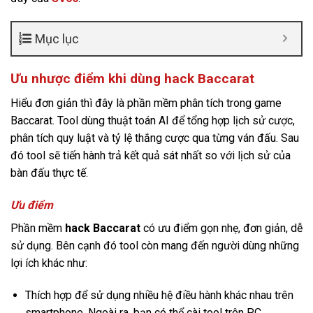
Mục lục
Ưu nhược điểm khi dùng hack Baccarat
Hiểu đơn giản thì đây là phần mềm phân tích trong game
Baccarat. Tool dùng thuật toán AI để tổng hợp lịch sử cược,
phân tích quy luật và tỷ lệ thắng cược qua từng ván đấu. Sau
đó tool sẽ tiến hành trả kết quả sát nhất so với lịch sử của
bàn đấu thực tế.
Ưu điểm
Phần mềm
hack Baccarat
có ưu điểm gọn nhẹ, đơn giản, dễ
sử dụng. Bên cạnh đó tool còn mang đến người dùng những
lợi ích khác như:
Thích hợp để sử dụng nhiều hệ điều hành khác nhau trên
smartphone. Ngoài ra, bạn có thể cài tool trên PC.