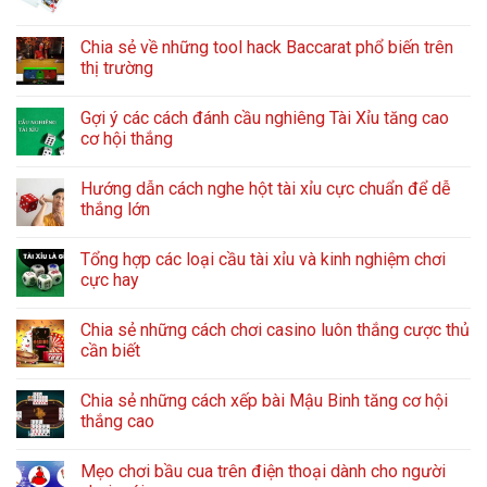
Chia sẻ về những tool hack Baccarat phổ biến trên
thị trường
Gợi ý các cách đánh cầu nghiêng Tài Xỉu tăng cao
cơ hội thắng
Hướng dẫn cách nghe hột tài xỉu cực chuẩn để dễ
thắng lớn
Tổng hợp các loại cầu tài xỉu và kinh nghiệm chơi
cực hay
Chia sẻ những cách chơi casino luôn thắng cược thủ
cần biết
Chia sẻ những cách xếp bài Mậu Binh tăng cơ hội
thắng cao
Mẹo chơi bầu cua trên điện thoại dành cho người