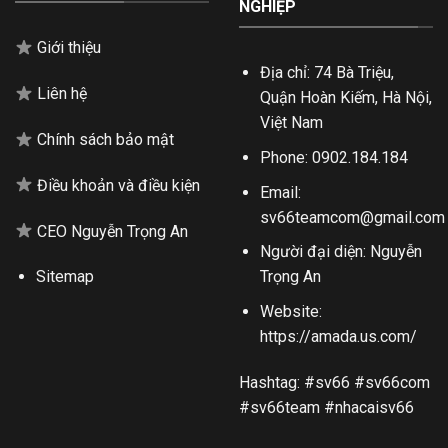
NGHIỆP
Giới thiệu
Địa chỉ:
74 Bà Triệu,
Liên hệ
Quận Hoàn Kiếm, Hà Nội,
Việt Nam
Chính sách bảo mật
Phone:
0902.184.184
Điều khoản và điều kiện
Email:
sv66teamcom@gmail.com
CEO Nguyễn Trọng An
Người đại diện:
Nguyễn
Trọng An
Sitemap
Website:
https://amada.us.com/
Hashtag:
#sv66 #sv66com
#sv66team #nhacaisv66