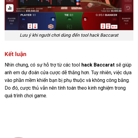
Lưu ý khi người chơi dùng đến tool hack Baccarat
Kết luận
Nhìn chung, có sự hỗ trợ từ các tool
hack Baccarat
sẽ giúp
anh em dự đoán cửa cược dễ thắng hơn. Tuy nhiên, việc dựa
vào phần mềm khiến bạn bị phụ thuộc và không công bằng.
Do đó, cược thủ vẫn nên tính toán theo kinh nghiệm trong
quá trình chơi game.