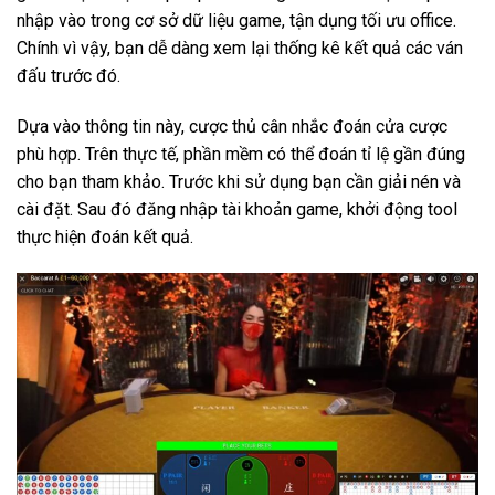
nhập vào trong cơ sở dữ liệu game, tận dụng tối ưu office.
Chính vì vậy, bạn dễ dàng xem lại thống kê kết quả các ván
đấu trước đó.
Dựa vào thông tin này, cược thủ cân nhắc đoán cửa cược
phù hợp. Trên thực tế, phần mềm có thể đoán tỉ lệ gần đúng
cho bạn tham khảo. Trước khi sử dụng bạn cần giải nén và
cài đặt. Sau đó đăng nhập tài khoản game, khởi động tool
thực hiện đoán kết quả.