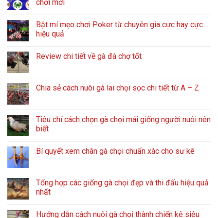
chơi mới
Bật mí mẹo chơi Poker từ chuyên gia cực hay cực
hiệu quả
Review chi tiết về gà đá chợ tốt
Chia sẻ cách nuôi gà lai chọi sọc chi tiết từ A – Z
Tiêu chí cách chọn gà chọi mái giống người nuôi nên
biết
Bí quyết xem chân gà chọi chuẩn xác cho sư kê
Tổng hợp các giống gà chọi đẹp và thi đấu hiệu quả
nhất
Hướng dẫn cách nuôi gà chọi thành chiến kê siêu