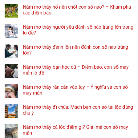
Nằm mơ thấy hổ nên chốt con số nào? – Khám phá
các điềm báo
Nằm mơ thấy người yêu đánh số nào trúng lớn trong
lô đề?
Nằm mơ thấy đánh lộn nên đánh con số nào trúng
lớn?
Nằm mơ thấy bạn học cũ – Điềm báo, con số may
mắn lô đề
Nằm mơ thấy rắn cắn vào tay – Ý nghĩa và con số
may mắn
Nằm mơ thấy đi chùa: Mách bạn con số tài lộc đáng
chú ý
Nằm mơ thấy cá lóc điềm gì? Giải mã con số may
mắn