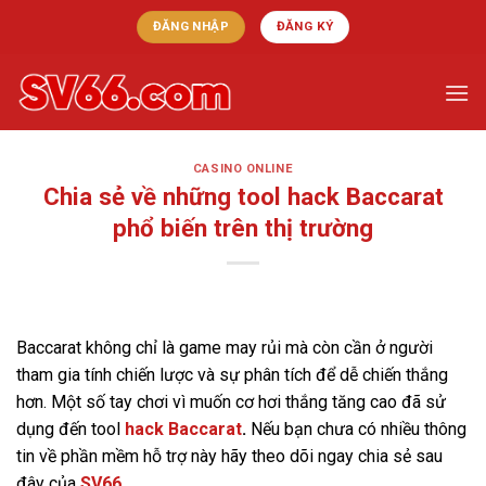
Skip
ĐĂNG NHẬP
ĐĂNG KÝ
to
content
CASINO ONLINE
Chia sẻ về những tool hack Baccarat
phổ biến trên thị trường
Baccarat không chỉ là game may rủi mà còn cần ở người
tham gia tính chiến lược và sự phân tích để dễ chiến thắng
hơn. Một số tay chơi vì muốn cơ hơi thắng tăng cao đã sử
dụng đến tool
hack Baccarat
.
Nếu bạn chưa có nhiều thông
tin về phần mềm hỗ trợ này hãy theo dõi ngay chia sẻ sau
đây của
SV66
.