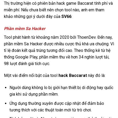
Thị trường hiện có phiên bản hack game Baccarat tính phí và
miễn phí. Nếu chưa biết nên chọn tool nào, anh em tham
khảo những gợi ý dưới đây của
SV66
:
Phần mềm Sa Hacker
Tool phát hành từ khoảng năm 2020 bởi ThoenDev. Đến nay,
phần mềm Sa Hacker được nhiều cược thủ khá ưa chuộng. Vì
tỉ lệ đoán kết quả trúng tương đối cao. Theo thống kê từ hệ
thống Google Play, phần mềm thu về hơn 34 nghìn lượt tải,
98 lượt đánh giá tích cực.
Một vài điểm nổi bật của tool
hack Baccarat
này đó là:
Người dùng không lo bị giới hạn thiết bị di động hay quốc
gia khi sử dụng phần mềm.
Ứng dụng thường xuyên được cập nhật để đảm bảo
tương thích với các thuật toán mới từ trò chơi.