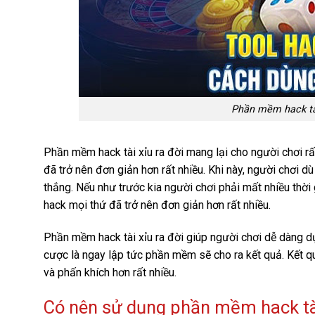
Phần mềm hack tài
Phần mềm hack tài xỉu ra đời mang lại cho người chơi rất
đã trở nên đơn giản hơn rất nhiều. Khi này, người chơi dù
thắng. Nếu như trước kia người chơi phải mất nhiều thời 
hack mọi thứ đã trở nên đơn giản hơn rất nhiều.
Phần mềm hack tài xỉu ra đời giúp người chơi dễ dàng 
cược là ngay lập tức phần mềm sẽ cho ra kết quả. Kết q
và phấn khích hơn rất nhiều.
Có nên sử dụng phần mềm hack tà