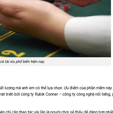
ck tài xỉu phổ biến hiện nay
hất lượng mà anh em có thể lựa chọn. Ưu điểm của phần mềm này 
át triển bởi công ty Rubik Conner – công ty công nghệ nổi tiếng, 
ên chỉ cần thao tác vài lần là người chơi sẽ thấy dễ dàng hơn nhi