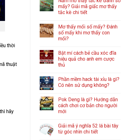
Nằm mơ thấy tắc kè đánh số
mấy? Giải mã giấc mơ thấy
tắc kè chi tiết
Mơ thấy mối số mấy? Đánh
số mấy khi mơ thấy con
mối?
ều thời
Bật mí cách bẻ cầu xóc đĩa
hiệu quả cho anh em cược
mã thuật
thủ
Phần mềm hack tài xỉu là gì?
Có nên sử dụng không?
Pok Deng là gì? Hướng dẫn
cách chơi cơ bản cho người
thì hãy
mới
Giải mã ý nghĩa 52 lá bài tây
từ góc nhìn chi tiết