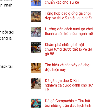
chuẩn xác cho sư kê
khi nhấn
Tổng hợp các giống gà chọi
đẹp và thi đấu hiệu quả nhất
Hướng dẫn cách nuôi gà chọi
n bởi đội
thành chiến kê siêu mạnh mẽ
 đang là
Khám phá những bí mật
chưa từng được tiết lộ về đá
gà 88
Tìm hiểu về các vảy gà chọi
hack tài
độc hiện nay
Đá gà cựa dao & Kinh
nghiệm cá cược dành cho sư
kê
Đá gà Campuchia – Thu hút
bởi những trận đấu kịch tính