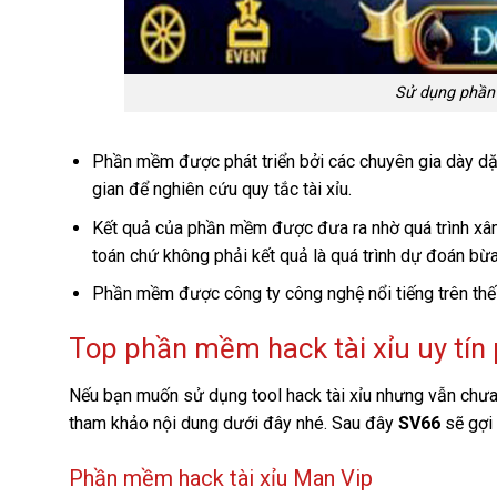
Sử dụng phần 
Phần mềm được phát triển bởi các chuyên gia dày dặn
gian để nghiên cứu quy tắc tài xỉu.
Kết quả của phần mềm được đưa ra nhờ quá trình xâm 
toán chứ không phải kết quả là quá trình dự đoán bừa
Phần mềm được công ty công nghệ nổi tiếng trên thế g
Top phần mềm hack tài xỉu uy tín 
Nếu bạn muốn sử dụng tool hack tài xỉu nhưng vẫn chưa 
tham khảo nội dung dưới đây nhé. Sau đây
SV66
sẽ gợi
Phần mềm hack tài xỉu Man Vip