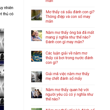
mắn
uy nhiên
Mơ thấy cá sấu đánh con gì?
t thủ có
Thông điệp và con số may
mắn
Nằm mơ thấy ông bà đã mất
mang ý nghĩa như thế nào?
Đánh con gì may mắn?
Các luận giải về nằm mơ
thấy cá bơi trong nước đánh
con gì?
Giải mã việc nằm mơ thấy
mẹ chết đánh số mấy
Nằm mơ thấy quan hệ với
người yêu cũ có ý nghĩa như
thế nào?