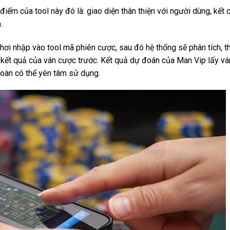
 điểm của tool này đó là: giao diện thân thiện với người dùng, kết
.
ơi nhập vào tool mã phiên cược, sau đó hệ thống sẽ phân tích, t
kết quả của ván cược trước. Kết quả dự đoán của Man Vip lấy vá
oàn có thể yên tâm sử dụng.