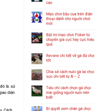
cao
Mẹo chơi bầu cua trên điện
thoại dành cho người chơi
mới
Bật mí mẹo chơi Poker từ
chuyên gia cực hay cực hiệu
quả
Review chi tiết về gà đá chợ
tốt
Chia sẻ cách nuôi gà lai chọi
sọc chi tiết từ A – Z
đó là: sử
Tiêu chí cách chọn gà chọi
giao diện
mái giống người nuôi nên
biết
Bí quyết xem chân gà chọi
ều. Cách