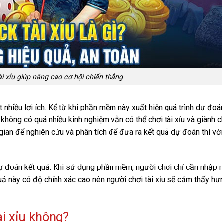
 xỉu giúp nâng cao cơ hội chiến thắng
 nhiều lợi ích. Kể từ khi phần mềm này xuất hiện quá trình dự đoá
 không có quá nhiều kinh nghiệm vẫn có thể chơi tài xỉu và giành c
gian để nghiên cứu và phân tích để đưa ra kết quả dự đoán thì với
dự đoán kết quả. Khi sử dụng phần mềm, người chơi chỉ cần nhập 
uả này có độ chính xác cao nên người chơi tài xỉu sẽ cảm thấy h
i xỉu không?