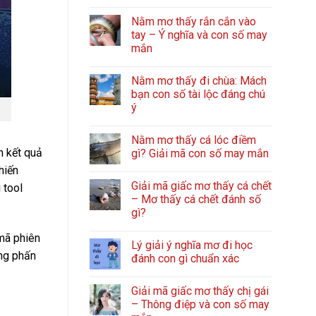
Nằm mơ thấy rắn cắn vào
tay – Ý nghĩa và con số may
mắn
Nằm mơ thấy đi chùa: Mách
bạn con số tài lộc đáng chú
ý
Nằm mơ thấy cá lóc điềm
n kết quả
gì? Giải mã con số may mắn
hiến
Giải mã giấc mơ thấy cá chết
 tool
– Mơ thấy cá chết đánh số
gì?
mã phiên
Lý giải ý nghĩa mơ đi học
ưng phấn
đánh con gì chuẩn xác
Giải mã giấc mơ thấy chị gái
– Thông điệp và con số may