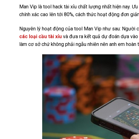
Man Vip là tool hack tài xỉu chất lượng nhất hiện nay. Ưu
chính xác cao lên tới 80%, cách thức hoạt động đơn giản
Nguyên lý hoạt động của tool Man Vip như sau: Người ch
các loại cầu tài xỉu
và đưa ra kết quả dự đoán dựa vào 
làm cơ sở chứ không phải ngẫu nhiên nên anh em hoàn t