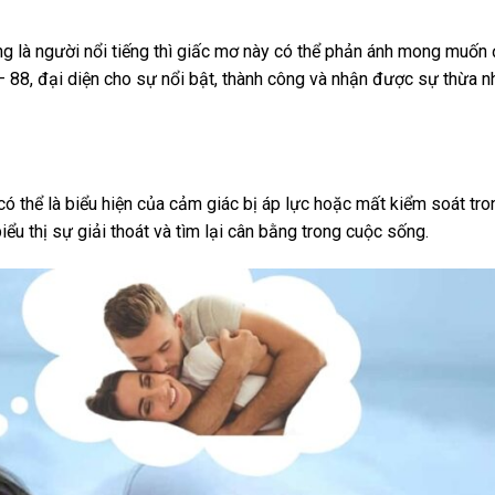
g là người nổi tiếng thì giấc mơ này có thể phản ánh mong muốn
 88, đại diện cho sự nổi bật, thành công và nhận được sự thừa n
ó thể là biểu hiện của cảm giác bị áp lực hoặc mất kiểm soát tr
ểu thị sự giải thoát và tìm lại cân bằng trong cuộc sống.