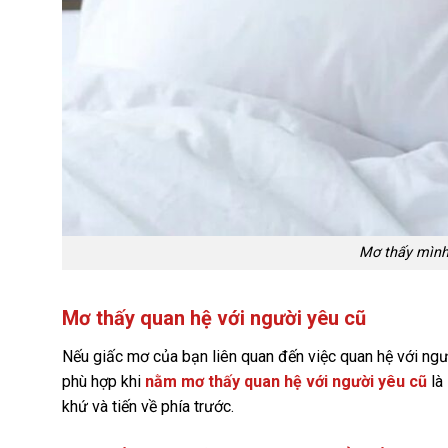
Mơ thấy mình 
Mơ thấy quan hệ với người yêu cũ
Nếu giấc mơ của bạn liên quan đến việc quan hệ với ngư
phù hợp khi
nằm mơ thấy quan hệ với người yêu cũ
là 
khứ và tiến về phía trước.