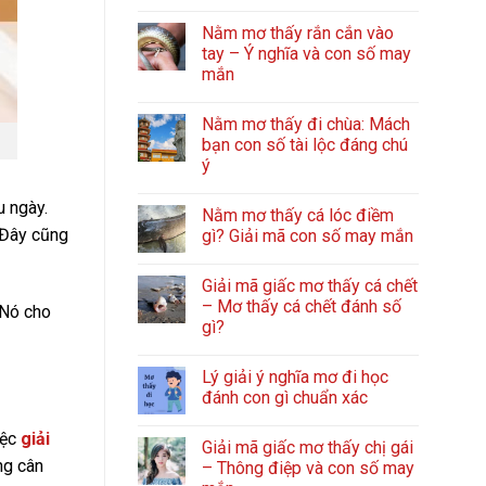
Nằm mơ thấy rắn cắn vào
tay – Ý nghĩa và con số may
mắn
Nằm mơ thấy đi chùa: Mách
bạn con số tài lộc đáng chú
ý
u ngày.
Nằm mơ thấy cá lóc điềm
 Đây cũng
gì? Giải mã con số may mắn
Giải mã giấc mơ thấy cá chết
– Mơ thấy cá chết đánh số
 Nó cho
gì?
Lý giải ý nghĩa mơ đi học
đánh con gì chuẩn xác
iệc
giải
Giải mã giấc mơ thấy chị gái
ng cân
– Thông điệp và con số may