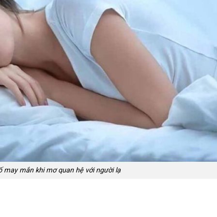
ố may mắn khi mơ quan hệ với người lạ