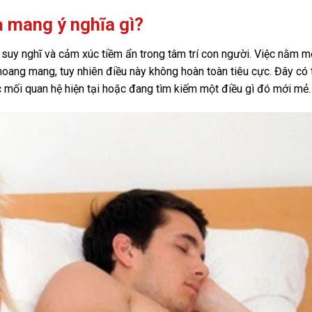
ạ mang ý nghĩa gì?
suy nghĩ và cảm xúc tiềm ẩn trong tâm trí con người. Việc nằm m
hoang mang, tuy nhiên điều này không hoàn toàn tiêu cực. Đây có 
c mối quan hệ hiện tại hoặc đang tìm kiếm một điều gì đó mới mẻ.