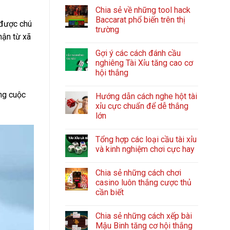
Chia sẻ về những tool hack
Baccarat phổ biến trên thị
 được chú
trường
hận từ xã
Gợi ý các cách đánh cầu
nghiêng Tài Xỉu tăng cao cơ
hội thắng
ong cuộc
Hướng dẫn cách nghe hột tài
xỉu cực chuẩn để dễ thắng
lớn
Tổng hợp các loại cầu tài xỉu
và kinh nghiệm chơi cực hay
Chia sẻ những cách chơi
casino luôn thắng cược thủ
cần biết
Chia sẻ những cách xếp bài
Mậu Binh tăng cơ hội thắng