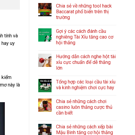
Chia sẻ về những tool hack
Baccarat phổ biến trên thị
trường
Gợi ý các cách đánh cầu
h tính và
nghiêng Tài Xỉu tăng cao cơ
hội thắng
 hay uy
Hướng dẫn cách nghe hột tài
xỉu cực chuẩn để dễ thắng
lớn
n kiểm
Tổng hợp các loại cầu tài xỉu
 mơ này là
và kinh nghiệm chơi cực hay
Chia sẻ những cách chơi
casino luôn thắng cược thủ
cần biết
Chia sẻ những cách xếp bài
Mậu Binh tăng cơ hội thắng