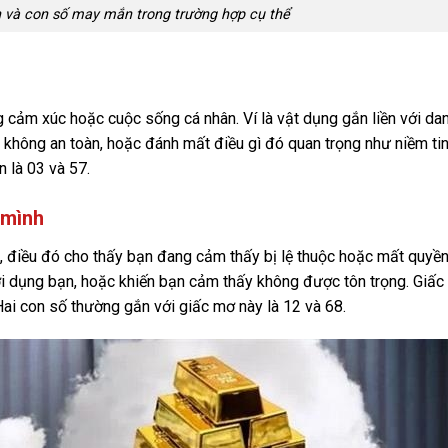
n và con số may mắn trong trường hợp cụ thể
g cảm xúc hoặc cuộc sống cá nhân. Ví là vật dụng gắn liền với dan
 không an toàn, hoặc đánh mất điều gì đó quan trọng như niềm tin
n là 03 và 57.
 mình
 điều đó cho thấy bạn đang cảm thấy bị lệ thuộc hoặc mất quyề
ợi dụng bạn, hoặc khiến bạn cảm thấy không được tôn trọng. Giấc
Hai con số thường gắn với giấc mơ này là 12 và 68.