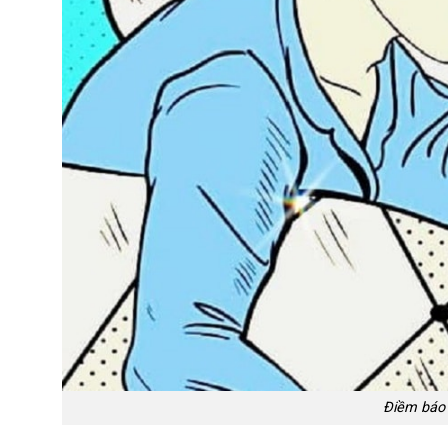
Điềm báo 