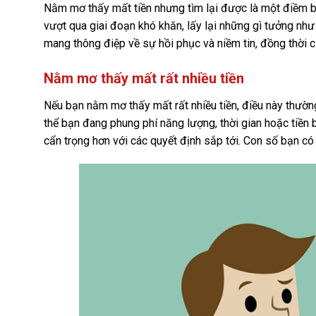
Nằm mơ thấy mất tiền nhưng tìm lại được là một điềm b
vượt qua giai đoạn khó khăn, lấy lại những gì tưởng nh
mang thông điệp về sự hồi phục và niềm tin, đồng thời 
Nằm mơ thấy mất rất nhiều tiền
Nếu bạn nằm mơ thấy mất rất nhiều tiền, điều này thường
thể bạn đang phung phí năng lượng, thời gian hoặc tiền
cẩn trọng hơn với các quyết định sắp tới. Con số bạn có 