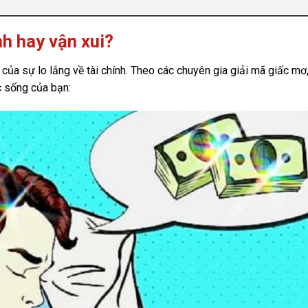
h hay vận xui?
n của sự lo lắng về tài chính. Theo các chuyên gia giải mã giấc m
c sống của bạn: