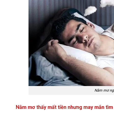
Nằm mơ ngư
Nằm mơ thấy mất tiền nhưng may mắn tìm 