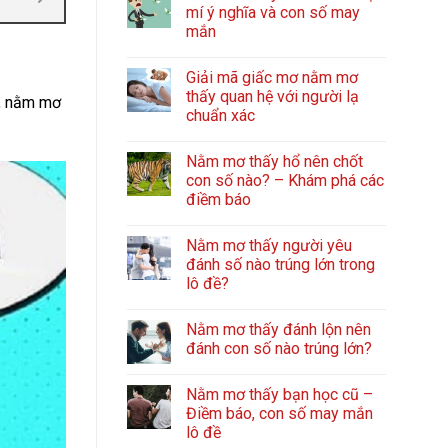
mí ý nghĩa và con số may
mắn
Giải mã giấc mơ nằm mơ
thấy quan hệ với người lạ
ơ, nằm mơ
chuẩn xác
Nằm mơ thấy hổ nên chốt
con số nào? – Khám phá các
điềm báo
Nằm mơ thấy người yêu
đánh số nào trúng lớn trong
lô đề?
Nằm mơ thấy đánh lộn nên
đánh con số nào trúng lớn?
Nằm mơ thấy bạn học cũ –
Điềm báo, con số may mắn
lô đề