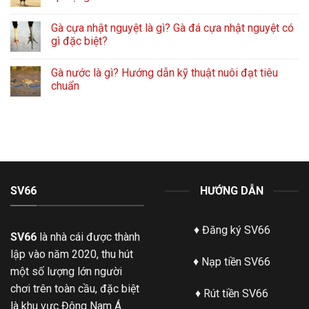
Gà cựa nhật nguyệt là gì? Gà đá cựa nhật nguyệt có
gì đặc biệt?
Gà nước là gì? Hướng dẫn kỹ thuật nuôi đạt tiêu
chuẩn
SV66
HƯỚNG DẪN
♦
Đăng ký SV66
SV66
là nhà cái được thành
lập vào năm 2020, thu hút
♦
Nạp tiền SV66
một số lượng lớn người
chơi trên toàn cầu, đặc biệt
♦
Rút tiền SV66
là khu vực Đông Nam Á.