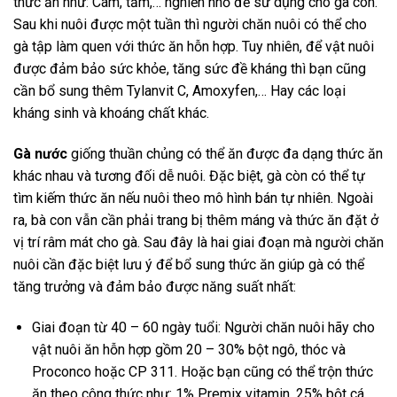
thức ăn như: Cám, tấm,… nghiền nhỏ để sử dụng cho gà con.
Sau khi nuôi được một tuần thì người chăn nuôi có thể cho
gà tập làm quen với thức ăn hỗn hợp. Tuy nhiên, để vật nuôi
được đảm bảo sức khỏe, tăng sức đề kháng thì bạn cũng
cần bổ sung thêm Tylanvit C, Amoxyfen,… Hay các loại
kháng sinh và khoáng chất khác.
Gà nước
giống thuần chủng có thể ăn được đa dạng thức ăn
khác nhau và tương đối dễ nuôi. Đặc biệt, gà còn có thể tự
tìm kiếm thức ăn nếu nuôi theo mô hình bán tự nhiên. Ngoài
ra, bà con vẫn cần phải trang bị thêm máng và thức ăn đặt ở
vị trí râm mát cho gà. Sau đây là hai giai đoạn mà người chăn
nuôi cần đặc biệt lưu ý để bổ sung thức ăn giúp gà có thể
tăng trưởng và đảm bảo được năng suất nhất:
Giai đoạn từ 40 – 60 ngày tuổi: Người chăn nuôi hãy cho
vật nuôi ăn hỗn hợp gồm 20 – 30% bột ngô, thóc và
Proconco hoặc CP 311. Hoặc bạn cũng có thể trộn thức
ăn theo công thức như: 1% Premix vitamin, 25% bột cá,