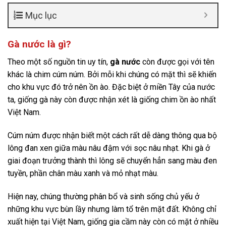
Mục lục
Gà nước là gì?
Theo một số nguồn tin uy tín,
gà nước
còn được gọi với tên
khác là chim cúm núm. Bởi mỗi khi chúng có mặt thì sẽ khiến
cho khu vực đó trở nên ồn ào. Đặc biệt ở miền Tây của nước
ta, giống gà này còn được nhận xét là giống chim ồn ào nhất
Việt Nam.
Cúm núm được nhận biết một cách rất dễ dàng thông qua bộ
lông đan xen giữa màu nâu đậm với sọc nâu nhạt. Khi gà ở
giai đoạn trưởng thành thì lông sẽ chuyển hẳn sang màu đen
tuyền, phần chân màu xanh và mỏ nhạt màu.
Hiện nay, chúng thường phân bổ và sinh sống chủ yếu ở
những khu vực bùn lầy nhưng làm tổ trên mặt đất. Không chỉ
xuất hiện tại Việt Nam, giống gia cầm này còn có mặt ở nhiều