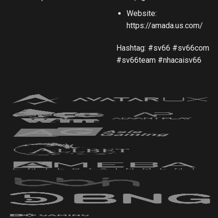
Website:
https://amada.us.com/
Hashtag:
#sv66 #sv66com
#sv66team #nhacaisv66