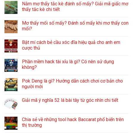
Nằm mơ thấy tắc kè đánh số mấy? Giải mã giấc mơ
thấy tắc kè chi tiết
Mơ thấy mối số mấy? Đánh số mấy khi mơ thấy con
mối?
Bật mí cách bẻ cầu xóc đĩa hiệu quả cho anh em
cược thủ
Phần mềm hack tài xỉu là gì? Có nên sử dụng
không?
Pok Deng là gì? Hướng dẫn cách chơi cơ bản cho
người mới
Giải mã ý nghĩa 52 lá bài tây từ góc nhìn chi tiết
Chia sẻ về những tool hack Baccarat phổ biến trên
thị trường