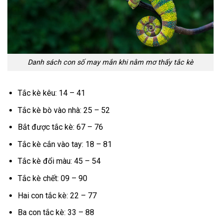
Danh sách con số may mắn khi nằm mơ thấy tắc kè
Tắc kè kêu: 14 – 41
Tắc kè bò vào nhà: 25 – 52
Bắt được tắc kè: 67 – 76
Tắc kè cắn vào tay: 18 – 81
Tắc kè đổi màu: 45 – 54
Tắc kè chết: 09 – 90
Hai con tắc kè: 22 – 77
Ba con tắc kè: 33 – 88