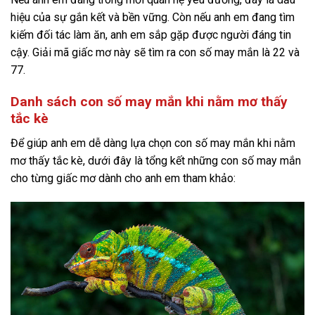
hiệu của sự gắn kết và bền vững. Còn nếu anh em đang tìm
kiếm đối tác làm ăn, anh em sắp gặp được người đáng tin
cậy. Giải mã giấc mơ này sẽ tìm ra con số may mắn là 22 và
77.
Danh sách con số may mắn khi nằm mơ thấy
tắc kè
Để giúp anh em dễ dàng lựa chọn con số may mắn khi nằm
mơ thấy tắc kè, dưới đây là tổng kết những con số may mắn
cho từng giấc mơ dành cho anh em tham khảo: