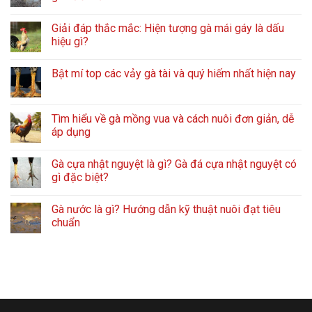
Giải đáp thắc mắc: Hiện tượng gà mái gáy là dấu
hiệu gì?
Bật mí top các vảy gà tài và quý hiếm nhất hiện nay
Tìm hiểu về gà mồng vua và cách nuôi đơn giản, dễ
áp dụng
Gà cựa nhật nguyệt là gì? Gà đá cựa nhật nguyệt có
gì đặc biệt?
Gà nước là gì? Hướng dẫn kỹ thuật nuôi đạt tiêu
chuẩn