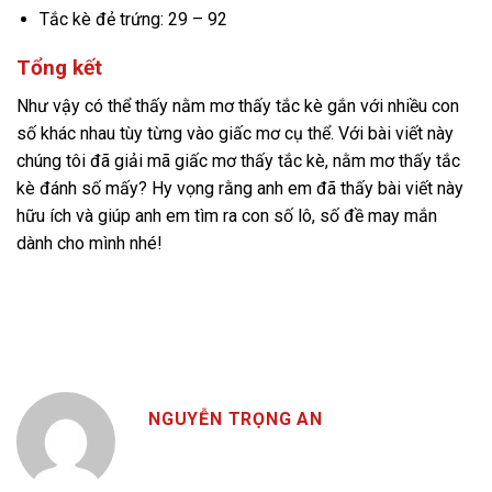
Tắc kè đẻ trứng: 29 – 92
Tổng kết
Như vậy có thể thấy nằm mơ thấy tắc kè gắn với nhiều con
số khác nhau tùy từng vào giấc mơ cụ thể. Với bài viết này
chúng tôi đã giải mã giấc mơ thấy tắc kè, nằm mơ thấy tắc
kè đánh số mấy? Hy vọng rằng anh em đã thấy bài viết này
hữu ích và giúp anh em tìm ra con số lô, số đề may mắn
dành cho mình nhé!
NGUYỄN TRỌNG AN