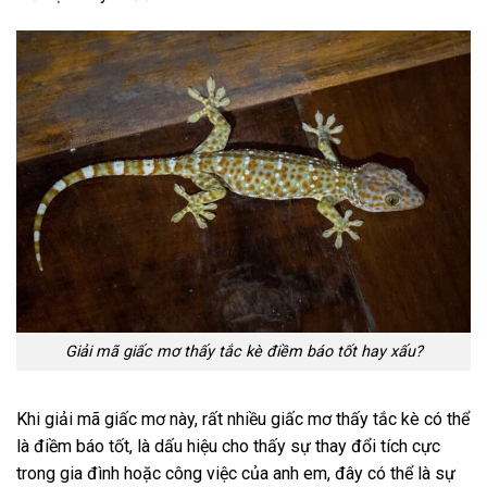
Giải mã giấc mơ thấy tắc kè điềm báo tốt hay xấu?
Khi giải mã giấc mơ này, rất nhiều giấc mơ thấy tắc kè có thể
là điềm báo tốt, là dấu hiệu cho thấy sự thay đổi tích cực
trong gia đình hoặc công việc của anh em, đây có thể là sự