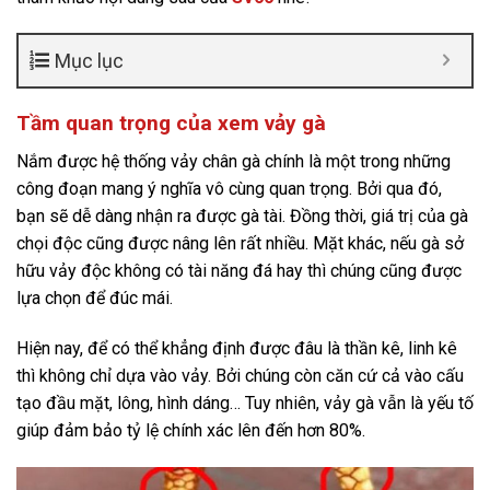
Mục lục
Tầm quan trọng của xem vảy gà
Nắm được hệ thống vảy chân gà chính là một trong những
công đoạn mang ý nghĩa vô cùng quan trọng. Bởi qua đó,
bạn sẽ dễ dàng nhận ra được gà tài. Đồng thời, giá trị của gà
chọi độc cũng được nâng lên rất nhiều. Mặt khác, nếu gà sở
hữu vảy độc không có tài năng đá hay thì chúng cũng được
lựa chọn để đúc mái.
Hiện nay, để có thể khẳng định được đâu là thần kê, linh kê
thì không chỉ dựa vào vảy. Bởi chúng còn căn cứ cả vào cấu
tạo đầu mặt, lông, hình dáng… Tuy nhiên, vảy gà vẫn là yếu tố
giúp đảm bảo tỷ lệ chính xác lên đến hơn 80%.