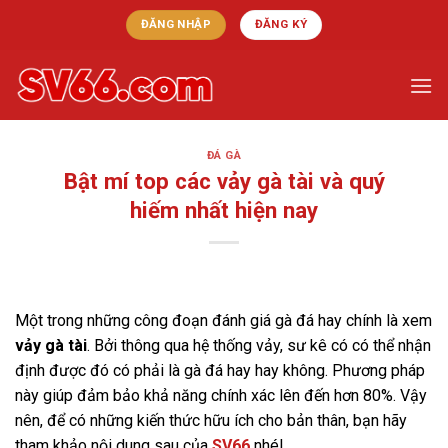
Skip
ĐĂNG NHẬP
ĐĂNG KÝ
to
content
ĐÁ GÀ
Bật mí top các vảy gà tài và quý
hiếm nhất hiện nay
Một trong những công đoạn đánh giá gà đá hay chính là xem
vảy gà tài
. Bởi thông qua hệ thống vảy, sư kê có có thể nhận
định được đó có phải là gà đá hay hay không. Phương pháp
này giúp đảm bảo khả năng chính xác lên đến hơn 80%. Vậy
nên, để có những kiến thức hữu ích cho bản thân, bạn hãy
tham khảo nội dung sau của
SV66
nhé!