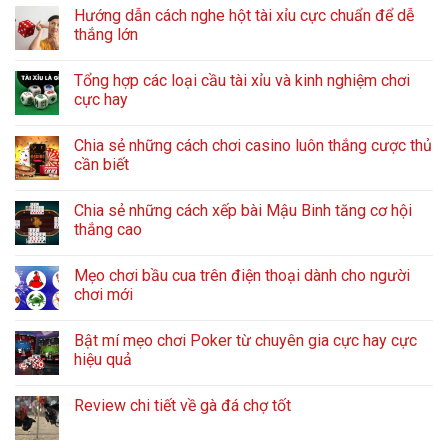
Hướng dẫn cách nghe hột tài xỉu cực chuẩn để dễ
thắng lớn
Tổng hợp các loại cầu tài xỉu và kinh nghiệm chơi
cực hay
Chia sẻ những cách chơi casino luôn thắng cược thủ
cần biết
Chia sẻ những cách xếp bài Mậu Binh tăng cơ hội
thắng cao
Mẹo chơi bầu cua trên điện thoại dành cho người
chơi mới
Bật mí mẹo chơi Poker từ chuyên gia cực hay cực
hiệu quả
Review chi tiết về gà đá chợ tốt