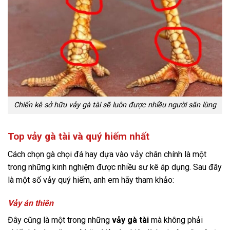
Chiến kê sở hữu vảy gà tài sẽ luôn được nhiều người săn lùng
Top vảy gà tài và quý hiếm nhất
Cách chọn gà chọi đá hay dựa vào vảy chân chính là một
trong những kinh nghiệm được nhiều sư kê áp dụng. Sau đây
là một số vảy quý hiếm, anh em hãy tham khảo:
Vảy án thiên
Đây cũng là một trong những
vảy gà tài
mà không phải