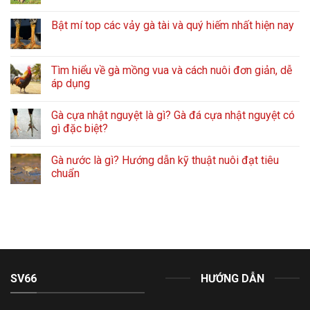
Bật mí top các vảy gà tài và quý hiếm nhất hiện nay
Tìm hiểu về gà mồng vua và cách nuôi đơn giản, dễ
áp dụng
Gà cựa nhật nguyệt là gì? Gà đá cựa nhật nguyệt có
gì đặc biệt?
Gà nước là gì? Hướng dẫn kỹ thuật nuôi đạt tiêu
chuẩn
SV66
HƯỚNG DẪN