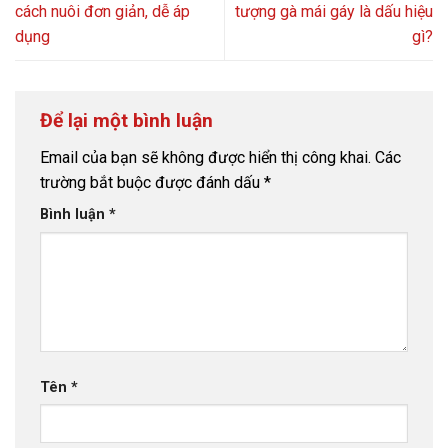
cách nuôi đơn giản, dễ áp
tượng gà mái gáy là dấu hiệu
dụng
gì?
Để lại một bình luận
Email của bạn sẽ không được hiển thị công khai.
Các
trường bắt buộc được đánh dấu
*
Bình luận
*
Tên
*