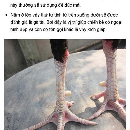
này thường sẽ sử dụng để đúc mái.
Nằm ở lớp vảy thứ tư tính từ trên xuống dưới sẽ được
đánh giá là gà tài. Bởi đây là vị trí giúp chiến kê có ngoại
hình đẹp và còn có tên gọi khác là vảy kích giáp.