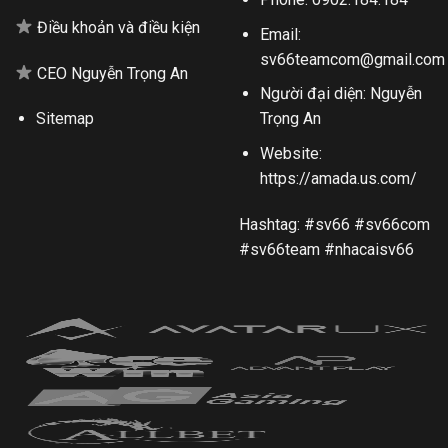
Điều khoản và điều kiện
Email:
sv66teamcom@gmail.com
CEO Nguyễn Trọng An
Người đại diện:
Nguyễn
Trọng An
Sitemap
Website:
https://amada.us.com/
Hashtag:
#sv66 #sv66com
#sv66team #nhacaisv66