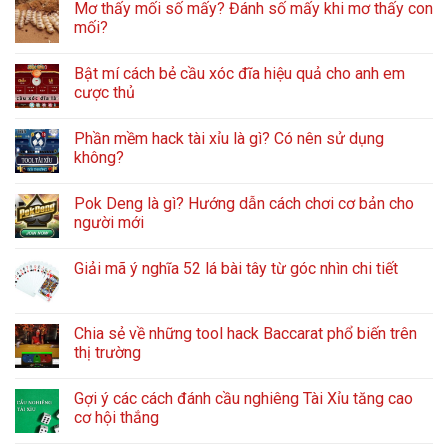
Mơ thấy mối số mấy? Đánh số mấy khi mơ thấy con
mối?
Bật mí cách bẻ cầu xóc đĩa hiệu quả cho anh em
cược thủ
Phần mềm hack tài xỉu là gì? Có nên sử dụng
không?
Pok Deng là gì? Hướng dẫn cách chơi cơ bản cho
người mới
Giải mã ý nghĩa 52 lá bài tây từ góc nhìn chi tiết
Chia sẻ về những tool hack Baccarat phổ biến trên
thị trường
Gợi ý các cách đánh cầu nghiêng Tài Xỉu tăng cao
cơ hội thắng