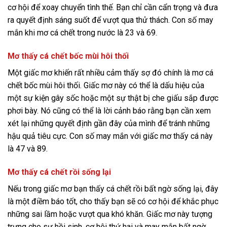
cơ hội để xoay chuyển tình thế. Bạn chỉ cần cẩn trọng và đưa
ra quyết định sáng suốt để vượt qua thử thách. Con số may
mắn khi mơ cá chết trong nước là 23 và 69.
Mơ thấy cá chết bốc mùi hôi thối
Một giấc mơ khiến rất nhiều cảm thấy sợ đó chính là mơ cá
chết bốc mùi hôi thối. Giấc mơ này có thể là dấu hiệu của
một sự kiện gây sốc hoặc một sự thật bị che giấu sắp được
phơi bày. Nó cũng có thể là lời cảnh báo rằng bạn cần xem
xét lại những quyết định gần đây của mình để tránh những
hậu quả tiêu cực. Con số may mắn với giấc mơ thấy cá này
là 47 và 89.
Mơ thấy cá chết rồi sống lại
Nếu trong giấc mơ bạn thấy cá chết rồi bất ngờ sống lại, đây
là một điềm báo tốt, cho thấy bạn sẽ có cơ hội để khắc phục
những sai lầm hoặc vượt qua khó khăn. Giấc mơ này tượng
trưng cho sự hồi sinh, cơ hội thứ hai và may mắn bất ngờ.