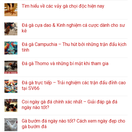
Tìm hiểu về các vảy gà chọi độc hiện nay
Đá gà cựa dao & Kinh nghiệm cá cược dành cho sư
kê
Đá gà Campuchia – Thu hút bởi những trận đấu kịch
tính
Đá gà Thomo và những bí mật khi tham gia
Đá gà trực tiếp – Trải nghiệm các trận đấu đỉnh cao
tại SV66
Coi ngày gà đá chính xác nhất – Giải đáp gà đá
ngày nào tốt?
Gà bướm đá ngày nào tốt? Cách xem ngày đẹp cho
gà bướm đá