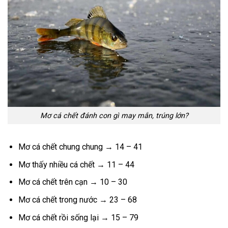
Mơ cá chết đánh con gì may mắn, trúng lớn?
Mơ cá chết chung chung → 14 – 41
Mơ thấy nhiều cá chết → 11 – 44
Mơ cá chết trên cạn → 10 – 30
Mơ cá chết trong nước → 23 – 68
Mơ cá chết rồi sống lại → 15 – 79