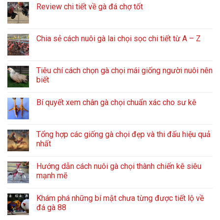
Review chi tiết về gà đá chợ tốt
Chia sẻ cách nuôi gà lai chọi sọc chi tiết từ A – Z
Tiêu chí cách chọn gà chọi mái giống người nuôi nên
biết
Bí quyết xem chân gà chọi chuẩn xác cho sư kê
Tổng hợp các giống gà chọi đẹp và thi đấu hiệu quả
nhất
Hướng dẫn cách nuôi gà chọi thành chiến kê siêu
mạnh mẽ
Khám phá những bí mật chưa từng được tiết lộ về
đá gà 88