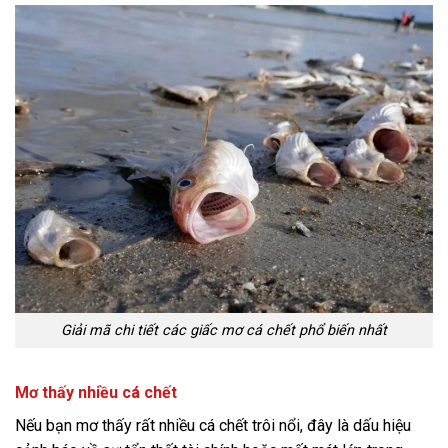
Giải mã chi tiết các giấc mơ cá chết phổ biến nhất
Mơ thấy nhiều cá chết
Nếu bạn mơ thấy rất nhiều cá chết trôi nổi, đây là dấu hiệu