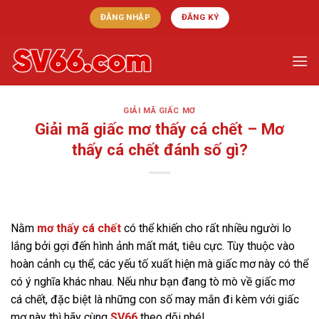
Skip
ĐĂNG NHẬP
ĐĂNG KÝ
to
content
GIẢI MÃ GIẤC MƠ
Giải mã giấc mơ thấy cá chết – Mơ
thấy cá chết đánh số gì?
Nằm
mơ thấy cá chết
có thể khiến cho rất nhiều người lo
lắng bởi gợi đến hình ảnh mất mát, tiêu cực. Tùy thuộc vào
hoàn cảnh cụ thể, các yếu tố xuất hiện mà giấc mơ này có thể
có ý nghĩa khác nhau. Nếu như bạn đang tò mò về giấc mơ
cá chết, đặc biệt là những con số may mắn đi kèm với giấc
mơ này thì hãy cùng
SV66
theo dõi nhé!