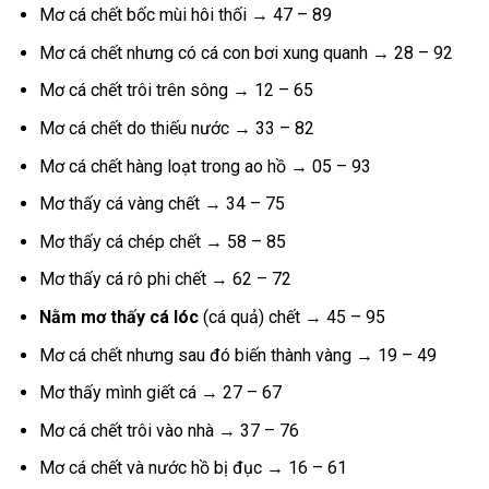
Mơ cá chết bốc mùi hôi thối → 47 – 89
Mơ cá chết nhưng có cá con bơi xung quanh → 28 – 92
Mơ cá chết trôi trên sông → 12 – 65
Mơ cá chết do thiếu nước → 33 – 82
Mơ cá chết hàng loạt trong ao hồ → 05 – 93
Mơ thấy cá vàng chết → 34 – 75
Mơ thấy cá chép chết → 58 – 85
Mơ thấy cá rô phi chết → 62 – 72
Nằm mơ thấy cá lóc
(cá quả) chết → 45 – 95
Mơ cá chết nhưng sau đó biến thành vàng → 19 – 49
Mơ thấy mình giết cá → 27 – 67
Mơ cá chết trôi vào nhà → 37 – 76
Mơ cá chết và nước hồ bị đục → 16 – 61