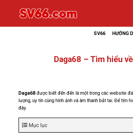
Skip
to
content
SV66
HƯỚNG 
Daga68 – Tìm hiểu về
Daga68
được biết đến đến là một trong các website đá
lượng, uy tín cùng hình ảnh và âm thanh bắt tai. Để tìm 
đây.
Mục lục