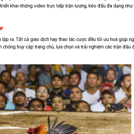
riển khai những video trực tiếp trận lượng, kèo đấu đa dạng như 
ne
lập ra. Tất cả giao dịch hay thao tác cược đều tối ưu hoá giúp n
h chóng truy cập trang chủ, lựa chọn và trải nghiệm các trận đấu