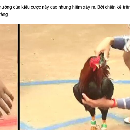
hưởng của kiểu cược này cao nhưng hiếm xảy ra. Bởi chiến kê trê
ràng.