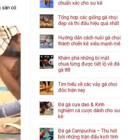
chuẩn xác cho sư kê
n sàn có
Tổng hợp các giống gà chọi
đẹp và thi đấu hiệu quả nhất
Hướng dẫn cách nuôi gà chọi
thành chiến kê siêu mạnh mẽ
Khám phá những bí mật
chưa từng được tiết lộ về đá
gà 88
Tìm hiểu về các vảy gà chọi
độc hiện nay
Đá gà cựa dao & Kinh
nghiệm cá cược dành cho sư
kê
Đá gà Campuchia – Thu hút
bởi những trận đấu kịch tính