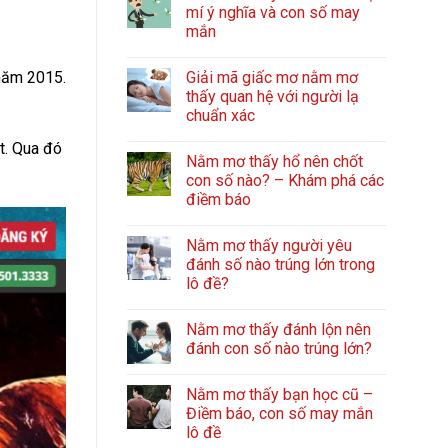
mí ý nghĩa và con số may
mắn
Giải mã giấc mơ nằm mơ
 năm 2015.
thấy quan hệ với người lạ
chuẩn xác
t. Qua đó
Nằm mơ thấy hổ nên chốt
con số nào? – Khám phá các
điềm báo
Nằm mơ thấy người yêu
đánh số nào trúng lớn trong
lô đề?
Nằm mơ thấy đánh lộn nên
đánh con số nào trúng lớn?
Nằm mơ thấy bạn học cũ –
Điềm báo, con số may mắn
lô đề