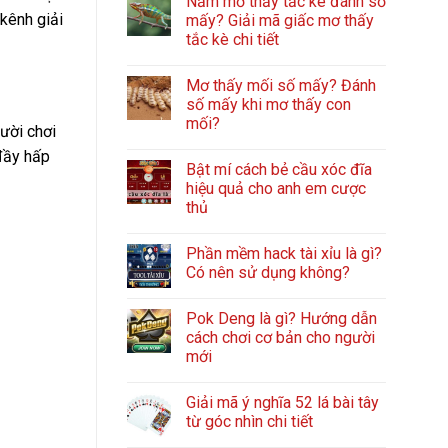
Nằm mơ thấy tắc kè đánh số
kênh giải
mấy? Giải mã giấc mơ thấy
tắc kè chi tiết
Mơ thấy mối số mấy? Đánh
số mấy khi mơ thấy con
mối?
gười chơi
 đầy hấp
Bật mí cách bẻ cầu xóc đĩa
hiệu quả cho anh em cược
thủ
Phần mềm hack tài xỉu là gì?
Có nên sử dụng không?
Pok Deng là gì? Hướng dẫn
cách chơi cơ bản cho người
mới
Giải mã ý nghĩa 52 lá bài tây
từ góc nhìn chi tiết