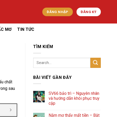
ĐĂNG NHẬP
ĐĂNG KÝ
ẤC MƠ
TIN TỨC
TÌM KIẾM
BÀI VIẾT GẦN ĐÂY
ấu chất
rong sau
SV66 bảo trì – Nguyên nhân
và hướng dẫn khôi phục truy
cập
Nằm mơ thấy mất tiền – Bật