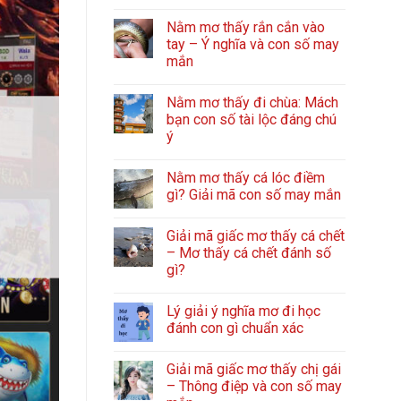
Nằm mơ thấy rắn cắn vào
tay – Ý nghĩa và con số may
mắn
Nằm mơ thấy đi chùa: Mách
bạn con số tài lộc đáng chú
ý
Nằm mơ thấy cá lóc điềm
gì? Giải mã con số may mắn
Giải mã giấc mơ thấy cá chết
– Mơ thấy cá chết đánh số
gì?
Lý giải ý nghĩa mơ đi học
đánh con gì chuẩn xác
Giải mã giấc mơ thấy chị gái
– Thông điệp và con số may