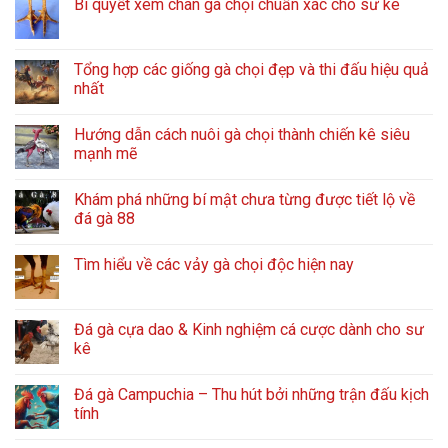
Bí quyết xem chân gà chọi chuẩn xác cho sư kê
Tổng hợp các giống gà chọi đẹp và thi đấu hiệu quả
nhất
Hướng dẫn cách nuôi gà chọi thành chiến kê siêu
mạnh mẽ
Khám phá những bí mật chưa từng được tiết lộ về
đá gà 88
Tìm hiểu về các vảy gà chọi độc hiện nay
Đá gà cựa dao & Kinh nghiệm cá cược dành cho sư
kê
Đá gà Campuchia – Thu hút bởi những trận đấu kịch
tính