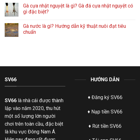
Gà cựa nhật nguyệt là gì? Gà đá cựa nhật nguyệt có
gì đặc biệt?
Gà nước là gì? Hướng dẫn kỹ thuật nuôi đạt tiêu
chuẩn
SV66
HƯỚNG DẪN
♦
Đăng ký SV66
SV66
là nhà cái được thành
lập vào năm 2020, thu hút
♦
Nạp tiền SV66
một số lượng lớn người
chơi trên toàn cầu, đặc biệt
♦
Rút tiền SV66
là khu vực Đông Nam Á.
Hiện nay đang rất được