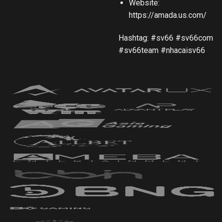
Website:
https://amada.us.com/
Hashtag:
#sv66 #sv66com
#sv66team #nhacaisv66