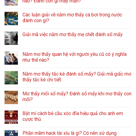
nào? Đánh con gì may mắn?
Các luận giải về nằm mơ thấy cá bơi trong nước
đánh con gì?
Giải mã việc nằm mơ thấy mẹ chết đánh số mấy
Nằm mơ thấy quan hệ với người yêu cũ có ý nghĩa
như thế nào?
Nằm mơ thấy tắc kè đánh số mấy? Giải mã giấc mơ
thấy tắc kè chi tiết
Mơ thấy mối số mấy? Đánh số mấy khi mơ thấy con
mối?
Bật mí cách bẻ cầu xóc đĩa hiệu quả cho anh em
cược thủ
Phần mềm hack tài xỉu là gì? Có nên sử dụng