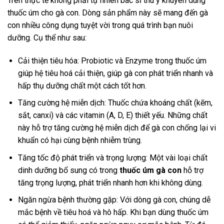
Trên thực tế không phải tự nhiên bác sĩ thú y khuyên dùng
thuốc úm cho gà con. Dòng sản phẩm này sẽ mang đến gà
con nhiều công dụng tuyệt vời trong quá trình bạn nuôi
dưỡng. Cụ thể như sau:
Cải thiện tiêu hóa: Probiotic và Enzyme trong thuốc úm
giúp hệ tiêu hoá cải thiện, giúp gà con phát triển nhanh và
hấp thụ dưỡng chất một cách tốt hơn.
Tăng cường hệ miễn dịch: Thuốc chứa khoáng chất (kẽm,
sắt, canxi) và các vitamin (A, D, E) thiết yếu. Những chất
này hỗ trợ tăng cường hệ miễn dịch để gà con chống lại vi
khuẩn có hại cùng bệnh nhiễm trùng.
Tăng tốc độ phát triển và trọng lượng: Một vài loại chất
dinh dưỡng bổ sung có trong
thuốc úm gà con
hỗ trợ
tăng trọng lượng, phát triển nhanh hơn khi không dùng.
Ngăn ngừa bệnh thường gặp: Với dòng gà con, chúng dễ
mắc bệnh về tiêu hoá và hô hấp. Khi bạn dùng thuốc úm