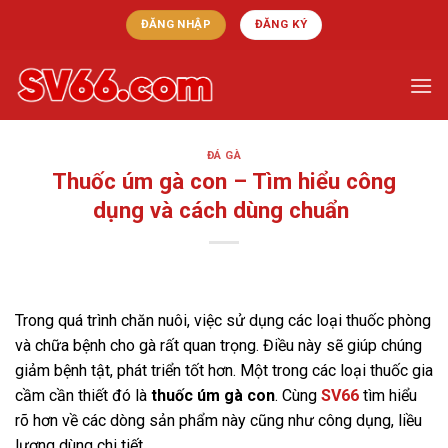
Skip
ĐĂNG NHẬP
ĐĂNG KÝ
to
content
ĐÁ GÀ
Thuốc úm gà con – Tìm hiểu công
dụng và cách dùng chuẩn
Trong quá trình chăn nuôi, việc sử dụng các loại thuốc phòng
và chữa bệnh cho gà rất quan trọng. Điều này sẽ giúp chúng
giảm bệnh tật, phát triển tốt hơn. Một trong các loại thuốc gia
cầm cần thiết đó là
thuốc úm gà con
. Cùng
SV66
tìm hiểu
rõ hơn về các dòng sản phẩm này cũng như công dụng, liều
lượng dùng chi tiết.